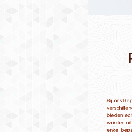
Bij ons Re
verschille
bieden ech
worden ui
enkel bep