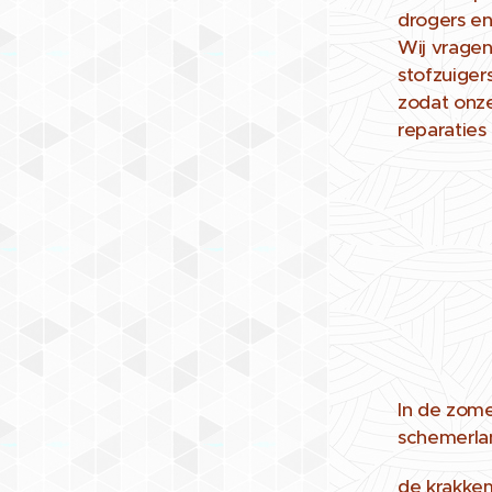
drogers en 
Wij vragen
stofzuiger
zodat onze
reparaties
In de zome
schemerla
de krakkem