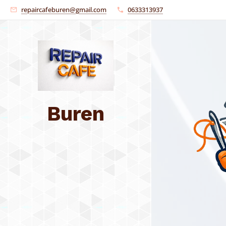
repaircafeburen@gmail.com
0633313937
Buren