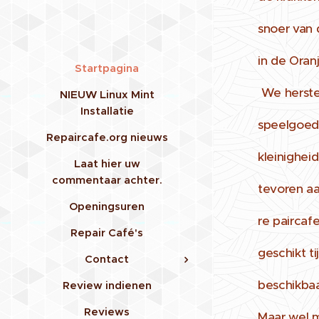
snoer van 
in de Oran
Startpagina
We herstel
NIEUW Linux Mint
Installatie
speelgoed,
Repaircafe.org nieuws
kleinigheid
Laat hier uw
commentaar achter.
tevoren aa
Openingsuren
re pairca
Repair Café's
geschikt ti
Contact
beschikbaa
Review indienen
Reviews
Maar wel m