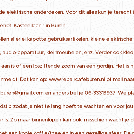
de elektrische onderdeken. Voor dit alles kun je terecht 
jehof, Kasteellaan 1 in Buren.
len allerlei kapotte gebruiksartikelen, kleine elektrische
 audio-apparatuur, kleinmeubelen, enz. Verder ook kle
 aan is of een loszittende zoom van een gordijn. Het is ha
nmeldt. Dat kan op: www.repaircafeburen.nl of mail naar
feburen@gmail.com en anders bel je 06-33313937. We p
jdstip zodat je niet te lang hoeft te wachten en voor jou 
r is. Zo maar binnenlopen kan ook, misschien wacht je d
et een kopje koffie/thee én in een gezellige sfeer. De rep