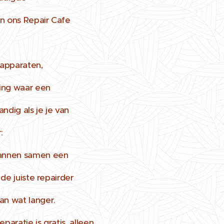
in ons Repair Cafe
 apparaten,
ding waar een
ndig als je je van
:
lannen samen een
de juiste repairder
an wat langer.
aratie is gratis, alleen