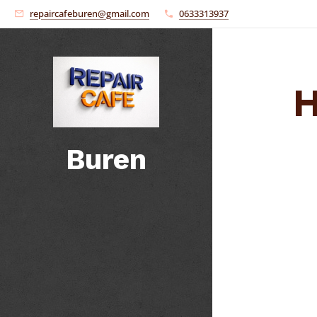
repaircafeburen@gmail.com
0633313937
H
Buren